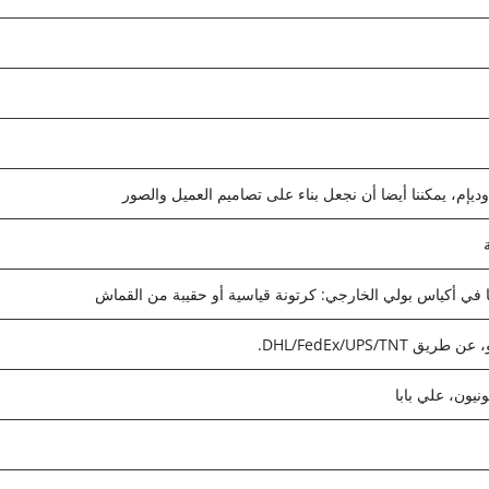
ديإم، يمكننا أيضا أن نجعل بناء على تصاميم العميل والصور
في أكياس بولي الخارجي: كرتونة قياسية أو حقيبة من القماش
DHL/FedEx/UPS/.