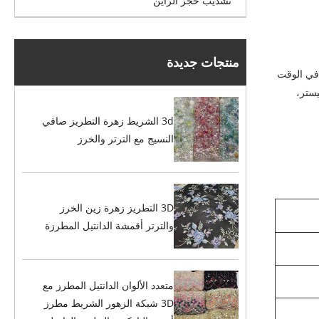
تشذيب حجر الراين
منتجات جديدة
 في الوقت
يستر،
3d الشريط زهرة التطريز صافي
النسيج مع الترتر والخرز
3D التطريز زهرة زين الخرز
والترتر أقمشة الدانتيل المطرزة
متعدد الألوان الدانتيل المطرز مع
3D شبكة الزهور الشريط مطرز