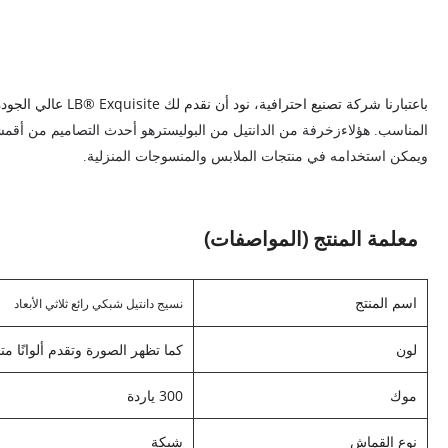
باعتبارنا شركة تصنيع احترافية، نود أن نقدم لك LB® Exquisite عالي الجودة
المناسب. هؤلاء
زخرفة من الدانتيل من البوليستر
هو أحدث التصاميم من أقمشة 
ويمكن استخدامه في منتجات الملابس والمنسوجات المنزلية.
معلمة المنتج (المواصفات)
اسم المنتج
نسيج دانتيل شبكي رائع ثلاثي الأبعاد
لون
كما تظهر الصورة وتقدم ألوانًا م
موك
300 ياردة
نوع القماش
شبكة