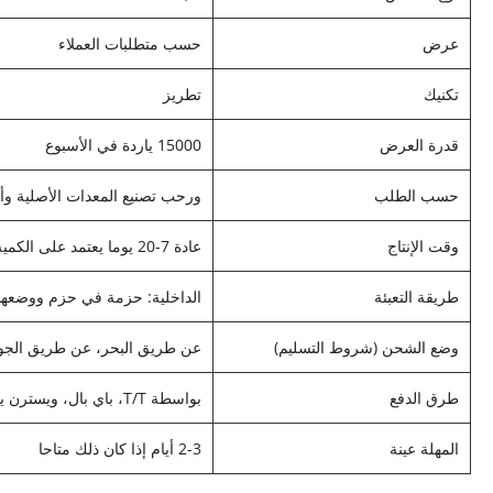
عرض
حسب متطلبات العملاء
تكنيك
تطريز
قدرة العرض
15000 ياردة في الأسبوع
حسب الطلب
ورحب تصنيع المعدات الأصلية وأو
وقت الإنتاج
عادة 7-20 يوما يعتمد على الكمية
طريقة التعبئة
الداخلية: حزمة في حزم ووضعها 
وضع الشحن (شروط التسليم)
عن طريق البحر، عن طريق الجو، عن طريق TNT
طرق الدفع
بواسطة T/T، باي بال، ويسترن يونيون، علي بابا
المهلة عينة
2-3 أيام إذا كان ذلك متاحا