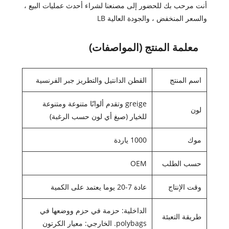
أنت مرحب بك للحضور إلى مصنعنا لشراء أحدث عمليات البيع ،
والسعر المنخفض ، والجودة العالية LB
معلمة المنتج (المواصفات)
اسم المنتج
القطن الدانتيل والتطريز جبر الفرنسية
greige وتقدم ألوانًا متنوعة ومتنوعة
لون
للخيار (صبغ أي لون حسب الرغبة)
موك
1000 ياردة
حسب الطلب
OEM
وقت الإنتاج
عادة 7-20 يوما يعتمد على الكمية
الداخلية: حزمة في حزم ووضعها في
طريقة التعبئة
polybags. الخارجي: معيار الكرتون