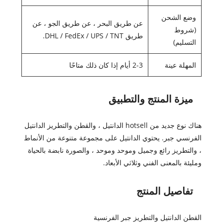
وضع الشحن
عن طريق البحر ، عن طريق الجو ، عن
(شروط
طريق DHL / FedEx / UPS / TNT.
التسليم)
المهلة عينة
2-3 أيام إذا كان ذلك متاحًا
ميزة المنتج والتطبيق
هناك نوع جديد من hotsell الدانتيل ، والقطن والتطريز الدانتيل
الفرنسي جبر. يحتوي الدانتيل على مجموعة متنوعة من الأنماط
، والتطريز رائع وجميل وموحد وموحد ، والصورة نابضة بالحياة
ومليئة بالمعنى الفني وثلاثي الأبعاد.
تفاصيل المنتج
القطن الدانتيل والتطريز جبر الفرنسية