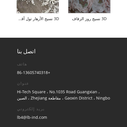
3D نسيج روز الزفاف
3D نسيج الأزهار تول أقمشة الدانتيل مع حجر الراين
اتصل بنا
هاتف
+86-13605740318
عنوان
Hi-Tech Square ، No.1035 Road Guangxian ،
Gaoxin District ، Ningbo ، مقاطعة Zhejiang ، الصين
بريد إلكتروني
lb4@lb-ind.com