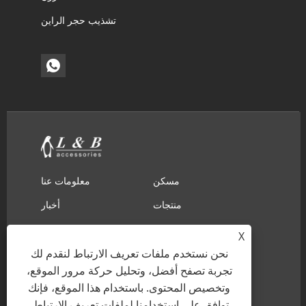
تشذيب حجر الراين
مسكن
معلومات عنا
منتجات
أخبار
تحميل
إرسال استفسار
X
اتصل بنا
نحن نستخدم ملفات تعريف الارتباط لنقدم لك
تجربة تصفح أفضل، وتحليل حركة مرور الموقع،
وتخصيص المحتوى. باستخدام هذا الموقع، فإنك
حقوق الطبع والنشر © 2022 Ningbo L & B Import &
توافق على استخدامنا لملفات تعريف الارتباط.