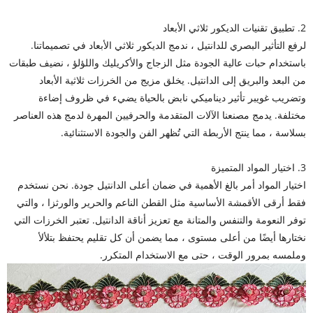
2. تطبيق تقنيات الديكور ثلاثي الأبعاد
لرفع التأثير البصري للدانتيل ، ندمج الديكور ثلاثي الأبعاد في تصميماتنا.
باستخدام حبات عالية الجودة مثل الزجاج والأكريليك واللؤلؤ ، نضيف طبقات
من البعد والبريق إلى الدانتيل. يخلق مزيج من الخرزات ثلاثية الأبعاد
وتضريب غويبر تأثير ديناميكي نابض بالحياة يضيء في ظروف إضاءة
مختلفة. يدمج مصنعنا الآلات المتقدمة والحرفيين المهرة لدمج هذه العناصر
بسلاسة ، مما ينتج الأربطة التي تُظهر الفن والجودة الاستثنائية.
3. اختيار المواد المتميزة
اختيار المواد أمر بالغ الأهمية في ضمان أعلى الدانتيل جودة. نحن نستخدم
فقط أرقى الأقمشة الأساسية مثل القطن الناعم والحرير والورثزا ، والتي
توفر النعومة والتنفس والمتانة مع تعزيز أناقة الدانتيل. تعتبر الخرزات التي
نختارها أيضًا من أعلى مستوى ، مما يضمن أن كل تقليم يحتفظ بتلألأ
وملمسه بمرور الوقت ، حتى مع الاستخدام المتكرر.