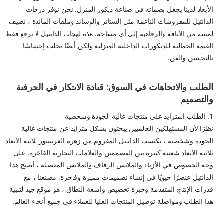
الأبعاد لدينا يجعل بصماته في صناعة ديكور المنزل. نحن نوفر درجات
الدانتيل للمفروشات الناعمة مثل الستائر والوسائد وملفات المائدة ، نضيف
لمسة من الأناقة والرفاهية إلى أي مساحة. هذه لهجات الدانتيل لا ترفع فقط
القيمة الجمالية للديكورات الداخلية المنزلية ولكن أيضًا تجلب إحساسًا
بالتحسين والفن.
الطلب والاتجاهات في السوق: قيادة الابتكار في الحرفية
والتصميم
1. الطلب المتزايد على منتجات عالية الجودة وشخصية
نظرًا لأن المستهلكين العالميين يبحثون بشكل متزايد عن منتجات عالية
الجودة وشخصية ، يكتسب الدانتيل المفروم من زهرة الغريبيبور ثلاثية الأبعاد
ثلاثية الأبعاد شعبية كبيرة بين المصممين والعلامات التجارية الفاخرة. على
وجه الخصوص في الأزياء والملابس الزفاف والملابس المفصلة ، أصبح هذا
الدانتيل عنصرًا حيويًا في إنشاء تصميمات مميزة وفاخرة. مصنعنا ، مع
قدرات الإنتاج المتقدمة وخبرة تخصيص واسعة النطاق ، هو موقع جيد لتلبية
هذا الطلب ومواصلة توصيل المنتجات العليا للعملاء في جميع أنحاء العالم.