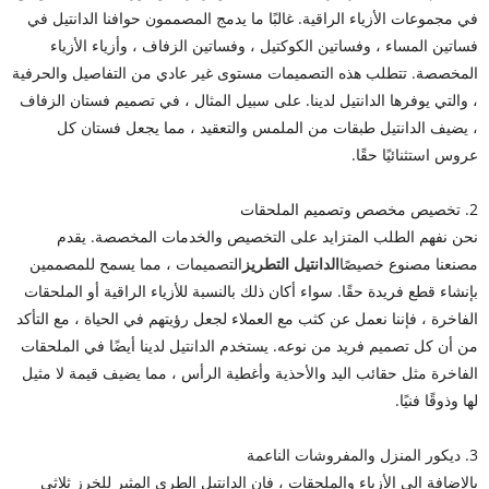
في مجموعات الأزياء الراقية. غالبًا ما يدمج المصممون حوافنا الدانتيل في
فساتين المساء ، وفساتين الكوكتيل ، وفساتين الزفاف ، وأزياء الأزياء
المخصصة. تتطلب هذه التصميمات مستوى غير عادي من التفاصيل والحرفية
، والتي يوفرها الدانتيل لدينا. على سبيل المثال ، في تصميم فستان الزفاف
، يضيف الدانتيل طبقات من الملمس والتعقيد ، مما يجعل فستان كل
عروس استثنائيًا حقًا.
2. تخصيص مخصص وتصميم الملحقات
نحن نفهم الطلب المتزايد على التخصيص والخدمات المخصصة. يقدم
مصنعنا مصنوع خصيصًا
الدانتيل التطريز
التصميمات ، مما يسمح للمصممين
بإنشاء قطع فريدة حقًا. سواء أكان ذلك بالنسبة للأزياء الراقية أو الملحقات
الفاخرة ، فإننا نعمل عن كثب مع العملاء لجعل رؤيتهم في الحياة ، مع التأكد
من أن كل تصميم فريد من نوعه. يستخدم الدانتيل لدينا أيضًا في الملحقات
الفاخرة مثل حقائب اليد والأحذية وأغطية الرأس ، مما يضيف قيمة لا مثيل
لها وذوقًا فنيًا.
3. ديكور المنزل والمفروشات الناعمة
بالإضافة إلى الأزياء والملحقات ، فإن الدانتيل الطري المثير للخرز ثلاثي