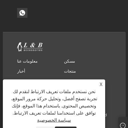
مسكن
معلومات عنا
منتجات
أخبار
تحميل
إرسال استفسار
X
نحن نستخدم ملفات تعريف الارتباط لنقدم لك
اتصل بنا
تجربة تصفح أفضل، وتحليل حركة مرور الموقع،
وتخصيص المحتوى. باستخدام هذا الموقع، فإنك
حقوق الطبع والنشر © 2022 Ningbo L & B Import &
توافق على استخدامنا لملفات تعريف الارتباط.
Export Co. ، Ltd - الدانتيل التطريز ، الدانتيل القطن ، طوق
سياسة الخصوصية
الدانتيل - جميع الحقوق محفوظة.