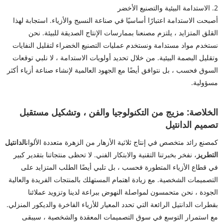
2. الاستدامة البيئية والتصنيع الأخضر
أصبحت الاستدامة اعتبارًا أساسيًا في صناعة النسيج والأزياء. استجابة لهذا
القلق المتزايد ، يلتزم مصنعنا بممارسات الإنتاج الصديقة للبيئة. نحن
نستخدم مواد مستدامة ونستخدم عمليات التصنيع الخضراء لتقليل النفايات
وتقليل البصمة البيئية. من خلال تحديد أولويات الاستدامة ، لا نلبي توقعات
السوق فحسب ، بل نتوافق أيضًا مع الجهود العالمية لإنشاء صناعة أزياء أكثر
مسؤولية.
الخلاصة: مزيج من التكنولوجيا والفن ، وتشكيل مستقبل
تصميم الدانتيل
كمصنع رائد متخصص في إنتاج ثلاثية الأزهار من الزهرة متعددة الألوان
الدانتيل
التطريز
، نفخر بخبرتنا التقنية والابتكار الفني. لا تحظى منتجاتنا بتقدير كبير
في قطاع الأزياء المتطورة فحسب ، بل تلبي أيضًا الطلب المتزايد على
التصميمات الشخصية. مع زيادة اهتمام المستهلك بالمنتجات الفريدة والعالية
الجودة ، نحن متحمسون لمواصلة النهوض ببراعة لدينا وتزويد عملائنا
بقطرات الدانتيل الرائعة التي تحدد المعيار للأزياء الفاخرة والديكور المنزلي.
مع استمرار التوسع في سوق التصميمات المعقدة والشخصية ، سيبقى