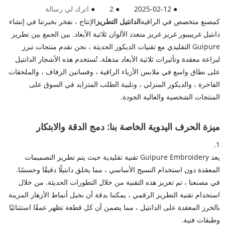
●
2025-02-12
●
2
●
اترك لي رسالة
كمصنع متخصص في الراقية
الدانتيل التطريز
الإنتاج ، نفخر بخبرتنا في إنشاء
دانتيل غريبيبور غريز غريز متعدد الألوان ثلاثية الأبعاد. بين الجمع بين تطريز
Guipure التقليدي مع تقنيات الديكور الحديثة ، نحن نقدم منتجات تبرز
لبراعة معقدة وتأثيرات ثلاثية الأبعاد مذهلة. تُستخدم هذه الأشجار الدانتيل
على نطاق واسع في ملابس الأزياء الراقية ، وفساتين الزفاف ، والملحقات
الفاخرة ، والديكور المنزلي ، وتلبية الطلب المتزايد في السوق على
المنتجات الشخصية والعالية الجودة.
ميزة الحرف اليدوية الخاصة بنا: دمج الدقة والابتكار
1.
يعد Guipure Embroidery تقنية تقليدية حيث يتم تطريز التصميمات
المعقدة دون استخدام النسيج الأساسي ، مما يخلق دانتيلًا دقيقًا وحسسًا.
في مصنعنا ، تم تعزيز هذه التقنية من خلال التطورات الحديثة. من خلال
استخدام تقنية التطريز الرقمي ، يمكننا بدقة أن نخيل أنماط الأزهار المزينة
بالخرز المعقدة على الدانتيل ، مما يضمن أن كل قطعة تظهر عمقًا استثنائيًا
وطبقات فنية.