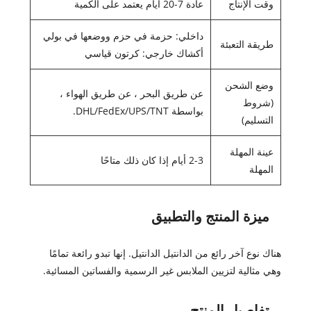
وقت الإنتاج
عادة 7-20 أيام يعتمد على الكمية
داخلي: حزمة في حزم ووضعها في بولي
طريقة التعبئة
أكشاك خارجي: كرتون قياسي
وضع الشحن
عن طريق البحر ، عن طريق الهواء ،
(شروط
بواسطة DHL/FedEx/UPS/TNT.
التسليم)
عينة المهلة
2-3 أيام إذا كان ذلك متاحًا
المهلة
ميزة المنتج والتطبيق
هناك نوع آخر رائع من الدانتيل الدانتيل. إنها تبدو رائعة تمامًا
وهي مثالية لتزيين الملابس غير الرسمية والفساتين المسائية.
تفاصيل المنتج