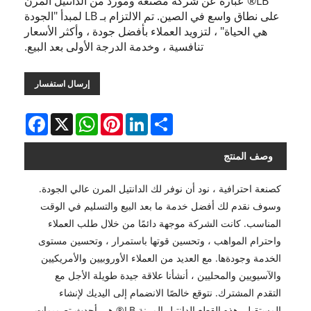
LB® عبارة عن شركة مصنعة ومورد من الدانتيل المرن
على نطاق واسع في الصين. تم الالتزام بـ LB لمبدأ "الجودة
هي الحياة" ، لتزويد العملاء بأفضل جودة ، وأكثر الأسعار
تنافسية ، وخدمة الدرجة الأولى بعد البيع.
إرسال استفسار
Facebook
WhatsApp
X
Pinterest
LinkedIn
Share
وصف المنتج
كصنعة احترافية ، نود أن نوفر لك الدانتيل المرن عالي الجودة.
وسوف نقدم لك أفضل خدمة ما بعد البيع والتسليم في الوقت
المناسب. كانت الشركة موجهة دائمًا من خلال طلب العملاء
واحترام المواهب ، وتحسين قوتها باستمرار ، وتحسين مستوى
الخدمة وجودةها. مع العديد من العملاء الأوروبيين والأمريكيين
والآسيويين والمحليين ، أنشأنا علاقة جيدة طويلة الأجل مع
التقدم المشترك. نتوقع خالصًا الانضمام إلى اليديك لإنشاء
المستقبل. هذه القطع الدانتيل المرنة LB® هي أحدث تصميمات