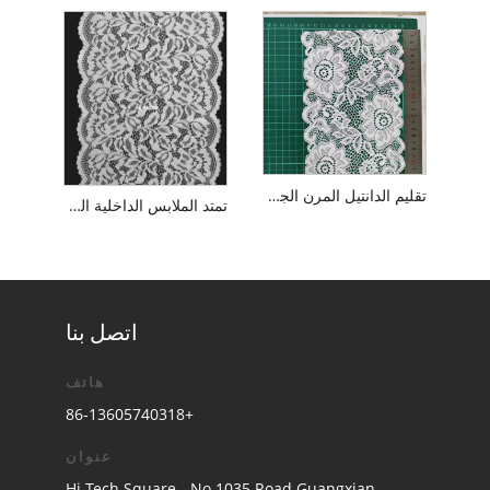
تقليم الدانتيل المرن الجديد
تمتد الملابس الداخلية الدانتيل تقليم مرن
اتصل بنا
هاتف
+86-13605740318
عنوان
Hi-Tech Square ، No.1035 Road Guangxian ،