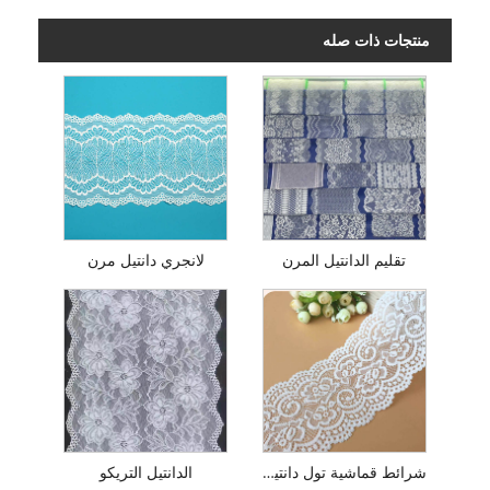
منتجات ذات صله
تقليم الدانتيل المرن
لانجري دانتيل مرن
شرائط قماشية تول دانتيل سترتش
الدانتيل التريكو