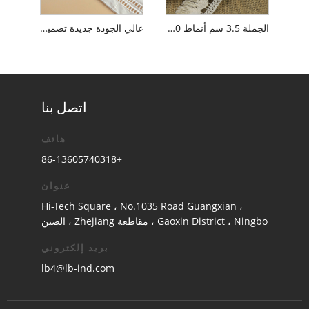
الجملة 3.5 سم أنماط 100 ٪ من القطن البولندية كروشيه القطن القطن الدانتيل الدانتيل
عالي الجودة جديدة تصميم القطن الزفاف الدانتيل الأقمشة/القطع الدانتيل القابلة للذوبان القطع/كروشيه القطن الدانتيل المطرز
اتصل بنا
هاتف
+86-13605740318
عنوان
Hi-Tech Square ، No.1035 Road Guangxian ،
Gaoxin District ، Ningbo ، مقاطعة Zhejiang ، الصين
بريد إلكتروني
lb4@lb-ind.com