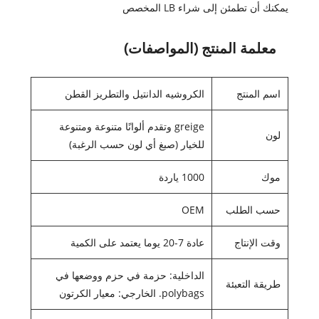
يمكنك أن تطمئن إلى شراء LB المخصص
معلمة المنتج (المواصفات)
اسم المنتج
الكروشيه الدانتيل والتطريز القطن
greige وتقدم ألوانًا متنوعة ومتنوعة
لون
للخيار (صبغ أي لون حسب الرغبة)
موك
1000 ياردة
حسب الطلب
OEM
وقت الإنتاج
عادة 7-20 يوما يعتمد على الكمية
الداخلية: حزمة في حزم ووضعها في
طريقة التعبئة
polybags. الخارجي: معيار الكرتون